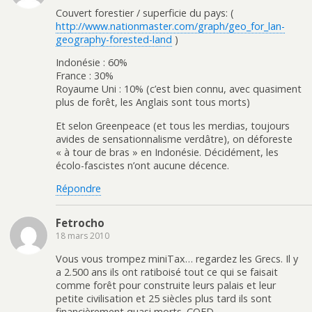
Couvert forestier / superficie du pays: (
http://www.nationmaster.com/graph/geo_for_lan-
geography-forested-land
)
Indonésie : 60%
France : 30%
Royaume Uni : 10% (c’est bien connu, avec quasiment
plus de forêt, les Anglais sont tous morts)
Et selon Greenpeace (et tous les merdias, toujours
avides de sensationnalisme verdâtre), on déforeste
« à tour de bras » en Indonésie. Décidément, les
écolo-fascistes n’ont aucune décence.
Répondre
Fetrocho
18 mars 2010
Vous vous trompez miniTax… regardez les Grecs. Il y
a 2.500 ans ils ont ratiboisé tout ce qui se faisait
comme forêt pour construite leurs palais et leur
petite civilisation et 25 siècles plus tard ils sont
financièrement quasi morts. CQFD.