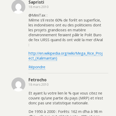
Sapristi
18 mars 2010
@MiniTax :
Même s’il reste 60% de forêt en superficie,
les indonésiens ont eu des politiciens dont
les projets grandioses en matière
d’environnement feraient pâlir le Polit Buro
de l’ex URSS quand ils ont vidé la mer d’Aral
:
http://en.wikipedia.org/wiki/Mega_Rice_Proj
ect_(Kalimantan)
Répondre
Fetrocho
18 mars 2010
Et ayant lu votre lien le % que vous citez ne
couvre qu’une partie du pays (MRP) et n’est
donc pas une statistique nationale.
De 1950 à 2000 : Forêts: 162 m d’ha à 98 m