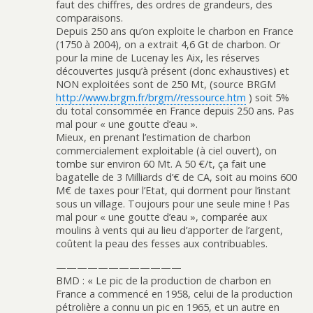
faut des chiffres, des ordres de grandeurs, des
comparaisons.
Depuis 250 ans qu’on exploite le charbon en France
(1750 à 2004), on a extrait 4,6 Gt de charbon. Or
pour la mine de Lucenay les Aix, les réserves
découvertes jusqu’à présent (donc exhaustives) et
NON exploitées sont de 250 Mt, (source BRGM
http://www.brgm.fr/brgm//ressource.htm
) soit 5%
du total consommée en France depuis 250 ans. Pas
mal pour « une goutte d’eau ».
Mieux, en prenant l’estimation de charbon
commercialement exploitable (à ciel ouvert), on
tombe sur environ 60 Mt. A 50 €/t, ça fait une
bagatelle de 3 Milliards d’€ de CA, soit au moins 600
M€ de taxes pour l’Etat, qui dorment pour l’instant
sous un village. Toujours pour une seule mine ! Pas
mal pour « une goutte d’eau », comparée aux
moulins à vents qui au lieu d’apporter de l’argent,
coûtent la peau des fesses aux contribuables.
————————————
BMD : « Le pic de la production de charbon en
France a commencé en 1958, celui de la production
pétrolière a connu un pic en 1965, et un autre en