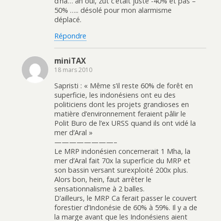
d’ha… ah oui, zut c’était juste -40% et pas –
50% ….. désolé pour mon alarmisme
déplacé.
Répondre
miniTAX
18 mars 2010
Sapristi : « Même s’il reste 60% de forêt en
superficie, les indonésiens ont eu des
politiciens dont les projets grandioses en
matière d’environnement feraient pâlir le
Polit Buro de l’ex URSS quand ils ont vidé la
mer d’Aral »
————————–
Le MRP indonésien concernerait 1 Mha, la
mer d’Aral fait 70x la superficie du MRP et
son bassin versant surexploité 200x plus.
Alors bon, hein, faut arrêter le
sensationnalisme à 2 balles.
D’ailleurs, le MRP Ca ferait passer le couvert
forestier d’Indonésie de 60% à 59%. Il y a de
la marge avant que les Indonésiens aient