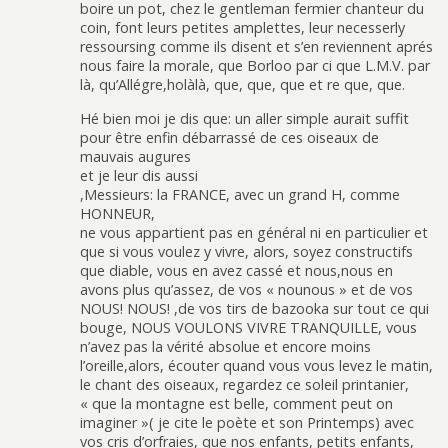
boire un pot, chez le gentleman fermier chanteur du
coin, font leurs petites amplettes, leur necesserly
ressoursing comme ils disent et s’en reviennent aprés
nous faire la morale, que Borloo par ci que L.M.V. par
là, qu’Allégre,holàlà, que, que, que et re que, que.
Hé bien moi je dis que: un aller simple aurait suffit
pour être enfin débarrassé de ces oiseaux de
mauvais augures
et je leur dis aussi
,Messieurs: la FRANCE, avec un grand H, comme
HONNEUR,
ne vous appartient pas en général ni en particulier et
que si vous voulez y vivre, alors, soyez constructifs
que diable, vous en avez cassé et nous,nous en
avons plus qu’assez, de vos « nounous » et de vos
NOUS! NOUS! ,de vos tirs de bazooka sur tout ce qui
bouge, NOUS VOULONS VIVRE TRANQUILLE, vous
n’avez pas la vérité absolue et encore moins
l’oreille,alors, écouter quand vous vous levez le matin,
le chant des oiseaux, regardez ce soleil printanier,
« que la montagne est belle, comment peut on
imaginer »( je cite le poète et son Printemps) avec
vos cris d’orfraies, que nos enfants, petits enfants,