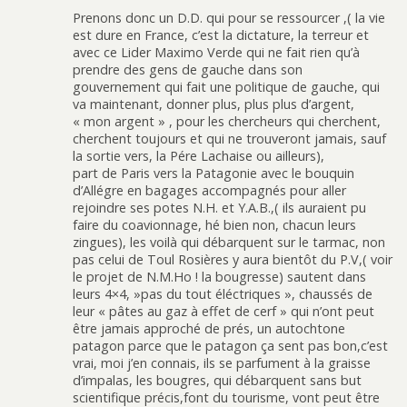
Prenons donc un D.D. qui pour se ressourcer ,( la vie
est dure en France, c’est la dictature, la terreur et
avec ce Lider Maximo Verde qui ne fait rien qu’à
prendre des gens de gauche dans son
gouvernement qui fait une politique de gauche, qui
va maintenant, donner plus, plus plus d’argent,
« mon argent » , pour les chercheurs qui cherchent,
cherchent toujours et qui ne trouveront jamais, sauf
la sortie vers, la Pére Lachaise ou ailleurs),
part de Paris vers la Patagonie avec le bouquin
d’Allégre en bagages accompagnés pour aller
rejoindre ses potes N.H. et Y.A.B.,( ils auraient pu
faire du coavionnage, hé bien non, chacun leurs
zingues), les voilà qui débarquent sur le tarmac, non
pas celui de Toul Rosières y aura bientôt du P.V,( voir
le projet de N.M.Ho ! la bougresse) sautent dans
leurs 4×4, »pas du tout éléctriques », chaussés de
leur « pâtes au gaz à effet de cerf » qui n’ont peut
être jamais approché de prés, un autochtone
patagon parce que le patagon ça sent pas bon,c’est
vrai, moi j’en connais, ils se parfument à la graisse
d’impalas, les bougres, qui débarquent sans but
scientifique précis,font du tourisme, vont peut être