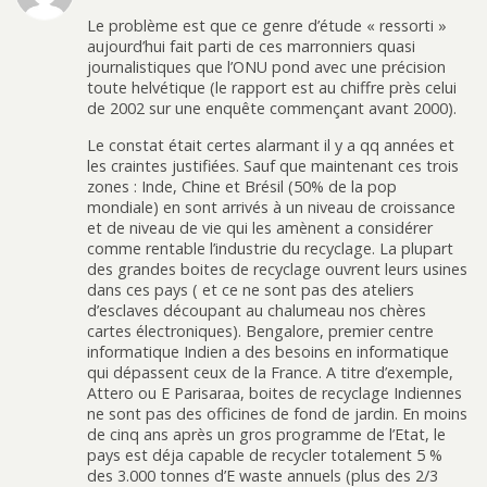
Le problème est que ce genre d’étude « ressorti »
aujourd’hui fait parti de ces marronniers quasi
journalistiques que l’ONU pond avec une précision
toute helvétique (le rapport est au chiffre près celui
de 2002 sur une enquête commençant avant 2000).
Le constat était certes alarmant il y a qq années et
les craintes justifiées. Sauf que maintenant ces trois
zones : Inde, Chine et Brésil (50% de la pop
mondiale) en sont arrivés à un niveau de croissance
et de niveau de vie qui les amènent a considérer
comme rentable l’industrie du recyclage. La plupart
des grandes boites de recyclage ouvrent leurs usines
dans ces pays ( et ce ne sont pas des ateliers
d’esclaves découpant au chalumeau nos chères
cartes électroniques). Bengalore, premier centre
informatique Indien a des besoins en informatique
qui dépassent ceux de la France. A titre d’exemple,
Attero ou E Parisaraa, boites de recyclage Indiennes
ne sont pas des officines de fond de jardin. En moins
de cinq ans après un gros programme de l’Etat, le
pays est déja capable de recycler totalement 5 %
des 3.000 tonnes d’E waste annuels (plus des 2/3