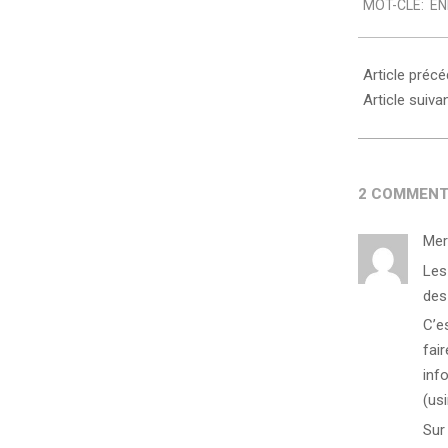
MOT-CLÉ:
EN
31
Article préc
Article suiva
2 COMMENT
Mer
Les
des 
C’e
fai
inf
(us
Sur