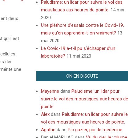
Paludisme: un lidar pour suivre le vol des
moustiques aux heures de pointe.
14 mai
2020
ment deux
Une pléthore d’essais contre le Covid-19,
mais qu’en apprendra-t-on vraiment?
13
 qu’il est
mai 2020
Le Covid-19 a-t-il pu s’échapper d’un
cellules
laboratoire?
11 mai 2020
nes des
 mérite une
ON EN DISCUTE
Mayenne
dans
Paludisme: un lidar pour
suivre le vol des moustiques aux heures de
pointe.
Alex
dans
Paludisme: un lidar pour suivre le
vol des moustiques aux heures de pointe.
Agathe
dans
Pic gazier, pic de médecine
Daniel MARLIAC
dans
Vu du ciel, le volume