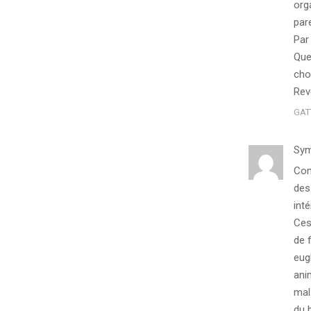
org
par
Par
Que
choi
Reve
GAT
Sym
Com
des
int
Ces
de 
eug
ani
mal
du 