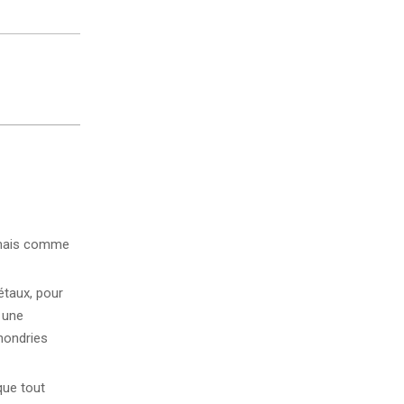
 mais comme
étaux, pour
 une
hondries
que tout