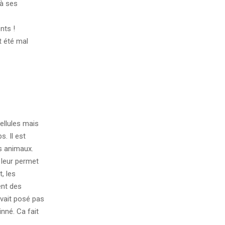
 à ses
nts !
t été mal
ellules mais
. Il est
es animaux.
 leur permet
, les
ent des
avait posé pas
nné. Ca fait