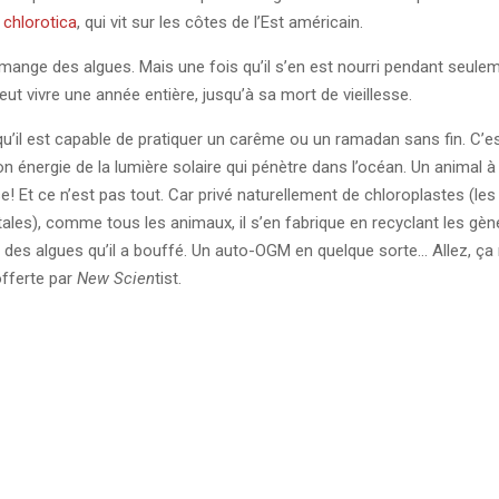
 chlorotica
, qui vit sur les côtes de l’Est américain.
il mange des algues. Mais une fois qu’il s’en est nourri pendant seule
eut vivre une année entière, jusqu’à sa mort de vieillesse.
u’il est capable de pratiquer un carême ou un ramadan sans fin. C’est
 son énergie de la lumière solaire qui pénètre dans l’océan. Un animal à
 Et ce n’est pas tout. Car privé naturellement de chloroplastes (les 
tales), comme tous les animaux, il s’en fabrique en recyclant les gè
 des algues qu’il a bouffé. Un auto-OGM en quelque sorte… Allez, ça
offerte par
New Scien
tist.