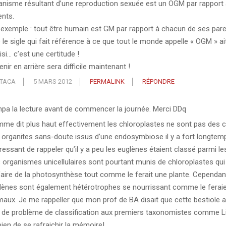
anisme résultant d’une reproduction sexuée est un OGM par rapport
ents.
 exemple : tout être humain est GM par rapport à chacun de ses pare
 le sigle qui fait référence à ce que tout le monde appelle « OGM » ai
si… c’est une certitude !
nir en arrière sera difficile maintenant !
TACA
5 MARS 2012
PERMALINK
RÉPONDRE
pa la lecture avant de commencer la journée. Merci DDq
me dit plus haut effectivement les chloroplastes ne sont pas des c
 organites sans-doute issus d’une endosymbiose il y a fort longtemps
éressant de rappeler qu’il y a peu les euglènes étaient classé parmi l
 organismes unicellulaires sont pourtant munis de chloroplastes qui
faire de la photosynthèse tout comme le ferait une plante. Cependant
lènes sont également hétérotrophes se nourrissant comme le ferai
maux. Je me rappeller que mon prof de BA disait que cette bestiole 
 de problème de classification aux premiers taxonomistes comme Li
bien de se rafraichir la mémoire!