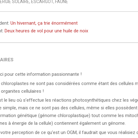
ERGIE SOLAIRE
,
ESCARGOT
,
FAUNE
édent:
Un hivernant, ça trie énormément
nt:
Deux heures de vol pour une huile de noix
AIRES
ci pour cette information passionnante !
 chloroplastes ne sont pas considérées comme étant des cellules
organites cellulaires !
st le lieu où s’effectue les réactions photosynthétiques chez les vég
re simple, mais ce ne sont pas des cellules, même si elles possèdent
ormation génétique (génome chloroplastique) tout comme les mitoc
ines à énergie de la cellule) contiennent également un génome.
 votre perception de ce qu’est un OGM, il faudrait que vous réalisiez 