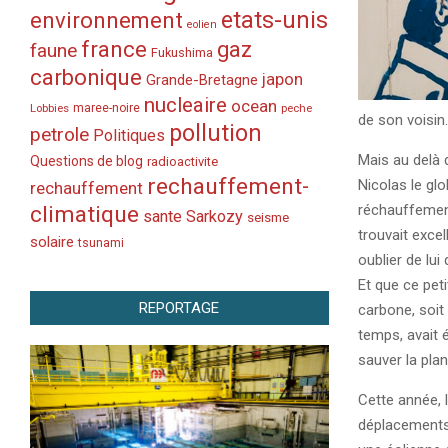
etats-unis
environnement
eolien
france
gaz
faune
Fukushima
carbonique
japon
Grande-Bretagne
nucleaire
ocean
Lobbies
maree-noire
peche
de son voisin.
pollution
petrole
Politiques
Mais au delà d
Questions de blog
radioactivite
rechauffement-
Nicolas le glo
rechauffement
climatique
réchauffemen
sante
Sarkozy
seisme
trouvait exce
solaire
tsunami
oublier de lui
Et que ce pet
REPORTAGE
carbone, soit
temps, avait é
sauver la plan
Cette année, 
déplacements e