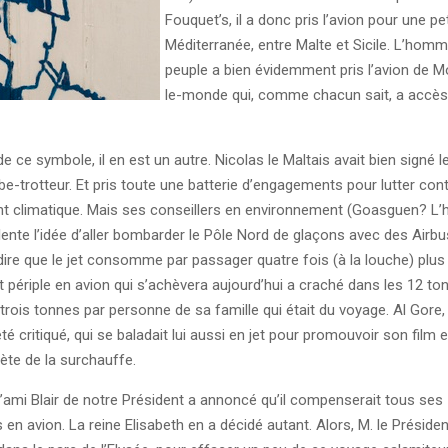
Fouquet’s, il a donc pris l’avion pour une pe
Méditerranée, entre Malte et Sicile. L’hom
peuple a bien évidemment pris l’avion de M
le-monde qui, comme chacun sait, a accès 
e ce symbole, il en est un autre. Nicolas le Maltais avait bien signé l
be-trotteur. Et pris toute une batterie d’engagements pour lutter cont
t climatique. Mais ses conseillers en environnement (Goasguen? L
llente l’idée d’aller bombarder le Pôle Nord de glaçons avec des Airbu
 dire que le jet consomme par passager quatre fois (à la louche) plus
it périple en avion qui s’achèvera aujourd’hui a craché dans les 12 to
 trois tonnes par personne de sa famille qui était du voyage. Al Gore
té critiqué, qui se baladait lui aussi en jet pour promouvoir son film e
ète de la surchauffe.
l’ami Blair de notre Président a annoncé qu’il compenserait tous ses
n avion. La reine Elisabeth en a décidé autant. Alors, M. le Présiden