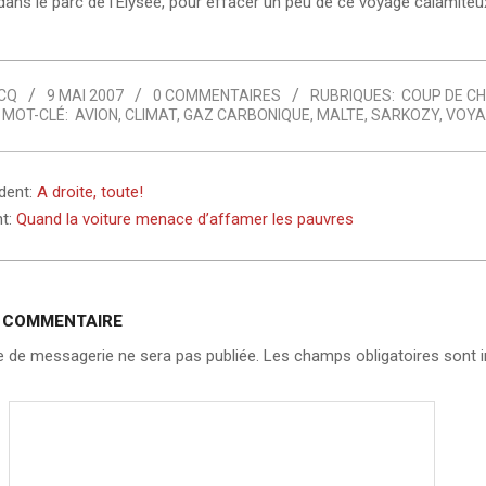
dans le parc de l’Elysée, pour effacer un peu de ce voyage calamiteu
CQ
9 MAI 2007
0 COMMENTAIRES
RUBRIQUES:
COUP DE CH
MOT-CLÉ:
AVION
,
CLIMAT
,
GAZ CARBONIQUE
,
MALTE
,
SARKOZY
,
VOYA
édent:
A droite, toute!
nt:
Quand la voiture menace d’affamer les pauvres
N COMMENTAIRE
 de messagerie ne sera pas publiée.
Les champs obligatoires sont i