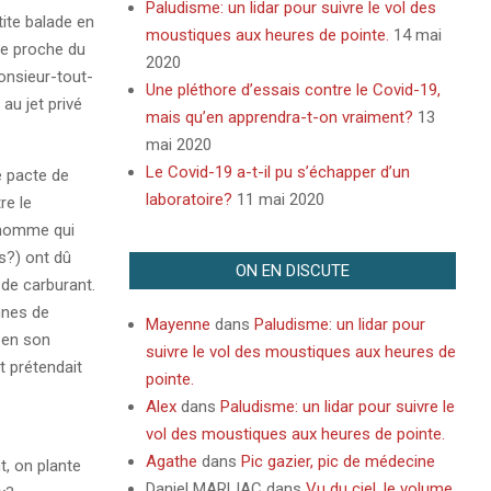
Paludisme: un lidar pour suivre le vol des
tite balade en
moustiques aux heures de pointe.
14 mai
me proche du
2020
onsieur-tout-
Une pléthore d’essais contre le Covid-19,
au jet privé
mais qu’en apprendra-t-on vraiment?
13
mai 2020
Le Covid-19 a-t-il pu s’échapper d’un
e pacte de
laboratoire?
11 mai 2020
re le
’homme qui
s?) ont dû
ON EN DISCUTE
 de carburant.
nnes de
Mayenne
dans
Paludisme: un lidar pour
, en son
suivre le vol des moustiques aux heures de
t prétendait
pointe.
Alex
dans
Paludisme: un lidar pour suivre le
vol des moustiques aux heures de pointe.
Agathe
dans
Pic gazier, pic de médecine
t, on plante
Daniel MARLIAC
dans
Vu du ciel, le volume