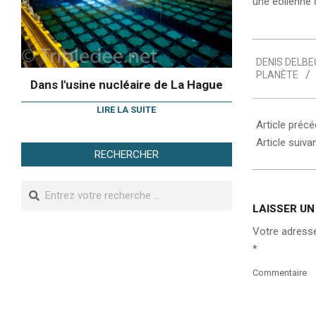
une éolienne 
2007-
DENIS DELBE
05-
PLANÈTE
09
Dans l'usine nucléaire de La Hague
LIRE LA SUITE
Article préc
Article suiva
RECHERCHER
Search
LAISSER U
Votre adresse
*
Commentaire