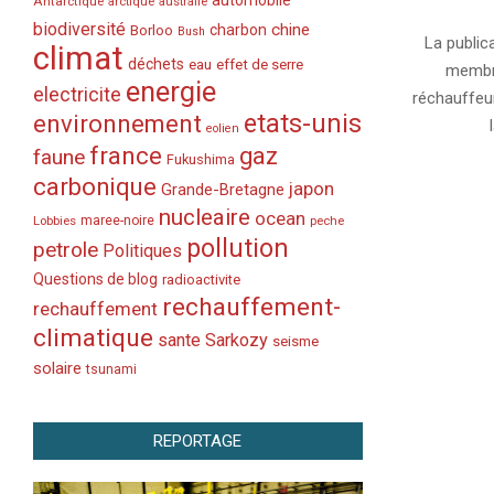
automobile
Antarctique
2007-
arctique
australie
biodiversité
chine
charbon
11-
Borloo
Bush
La public
climat
27
déchets
eau
effet de serre
membre
energie
electricite
réchauffeur
etats-unis
environnement
eolien
france
gaz
faune
Fukushima
carbonique
japon
Grande-Bretagne
nucleaire
ocean
Lobbies
maree-noire
peche
pollution
petrole
Politiques
Questions de blog
radioactivite
rechauffement-
rechauffement
climatique
sante
Sarkozy
seisme
solaire
tsunami
REPORTAGE